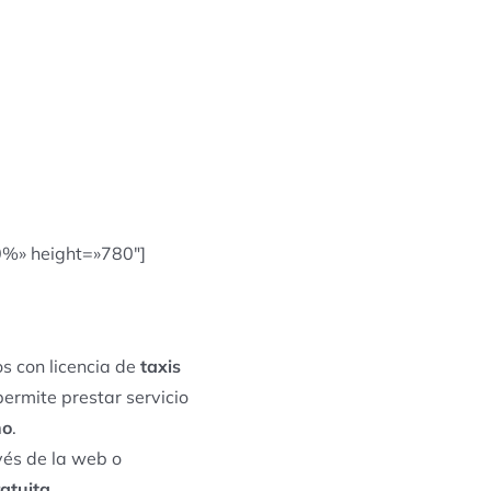
0%» height=»780″]
s con licencia de
taxis
permite prestar servicio
no
.
vés de la web o
atuita
.