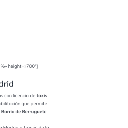
0%» height=»780″]
drid
s con licencia de
taxis
abilitación que permite
e
Barrio de Berruguete
n Madrid a través de la