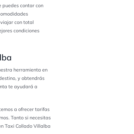
ue puedes contar con
 comodidades
iajar con total
ejores condiciones
alba
nuestra herramienta en
 destino, y obtendrás
enta te ayudará a
emos a ofrecer tarifas
amos. Tanto si necesitas
en Taxi Collado Villalba