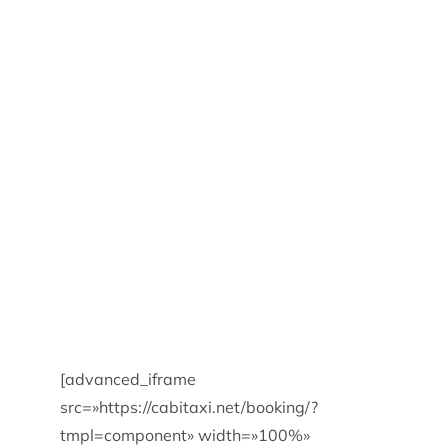
[advanced_iframe
src=»https://cabitaxi.net/booking/?
tmpl=component» width=»100%»