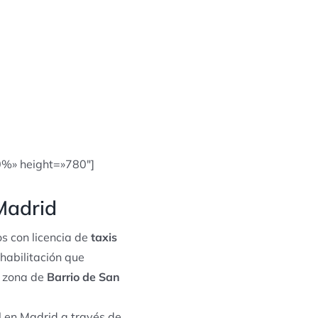
0%» height=»780″]
 Madrid
s con licencia de
taxis
 habilitación que
a zona de
Barrio de San
l en Madrid a través de