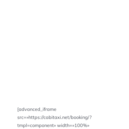
[advanced_iframe
src=»https://cabitaxi.net/booking/?
tmpl=component» width=»100%»