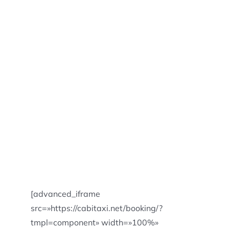
[advanced_iframe
src=»https://cabitaxi.net/booking/?
tmpl=component» width=»100%»