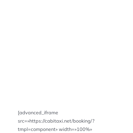
[advanced_iframe
src=»https://cabitaxi.net/booking/?
tmpl=component» width=»100%»