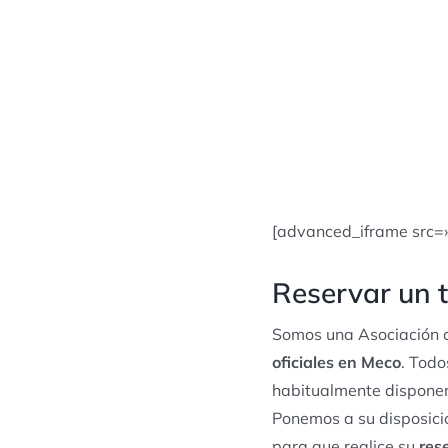
[advanced_iframe src=
Reservar un 
Somos una Asociación d
oficiales en Meco
. Todo
habitualmente disponem
Ponemos a su disposició
para que realice su
res