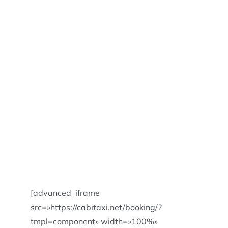
[advanced_iframe
src=»https://cabitaxi.net/booking/?
tmpl=component» width=»100%»