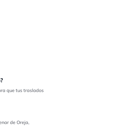
o?
ara que tus traslados
enar de Oreja,