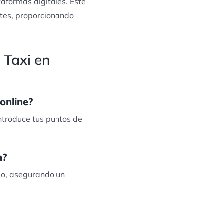
taformas digitales. Este
ites, proporcionando
 Taxi en
online?
introduce tus puntos de
n?
mpo, asegurando un