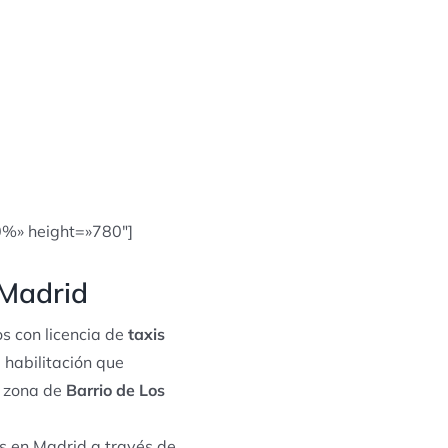
0%» height=»780″]
 Madrid
s con licencia de
taxis
 habilitación que
a zona de
Barrio de Los
s en Madrid a través de