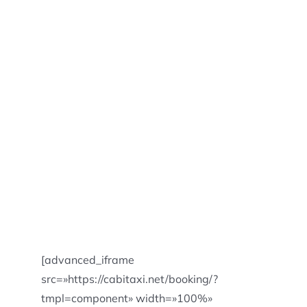
[advanced_iframe
src=»https://cabitaxi.net/booking/?
tmpl=component» width=»100%»