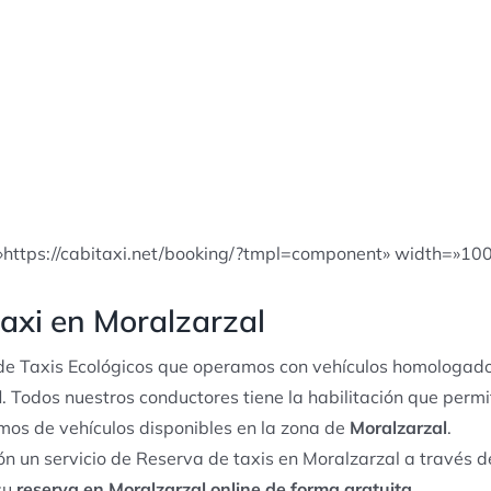
»https://cabitaxi.net/booking/?tmpl=component» width=»10
axi en Moralzarzal
e Taxis Ecológicos que operamos con vehículos homologado
l
. Todos nuestros conductores tiene la habilitación que permi
os de vehículos disponibles en la zona de
Moralzarzal
.
n un servicio de Reserva de taxis en Moralzarzal a través d
su
reserva en Moralzarzal online de forma gratuita
.