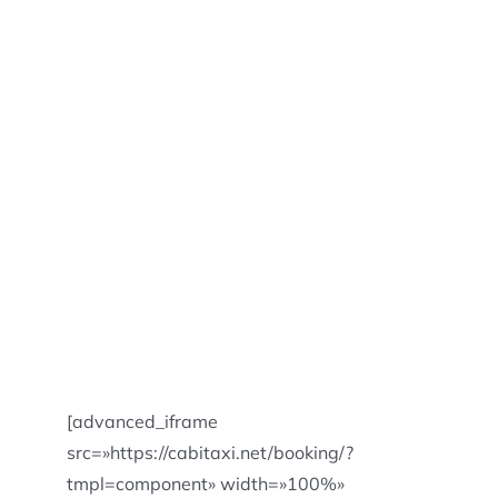
[advanced_iframe
src=»https://cabitaxi.net/booking/?
tmpl=component» width=»100%»