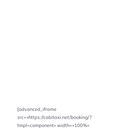
[advanced_iframe
src=»https://cabitaxi.net/booking/?
tmpl=component» width=»100%»