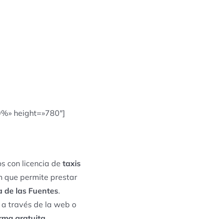
0%» height=»780″]
s con licencia de
taxis
ón que permite prestar
 de las Fuentes
.
 a través de la web o
rma gratuita
.