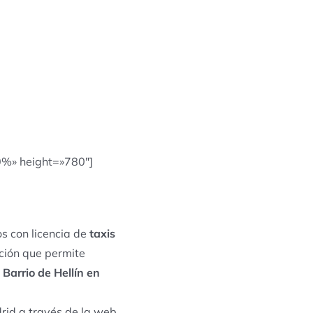
0%» height=»780″]
s con licencia de
taxis
ación que permite
e
Barrio de Hellín en
drid a través de la web