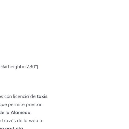
0%» height=»780″]
s con licencia de
taxis
 que permite prestar
 de la Alameda
.
a través de la web o
ma gratuita
.