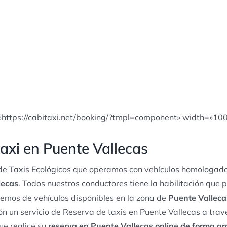
»https://cabitaxi.net/booking/?tmpl=component» width=»10
axi en Puente Vallecas
e Taxis Ecológicos que operamos con vehículos homologado
lecas
. Todos nuestros conductores tiene la habilitación que p
emos de vehículos disponibles en la zona de
Puente Valleca
n un servicio de Reserva de taxis en Puente Vallecas a trav
ue realice su
reserva en Puente Vallecas online de forma gr