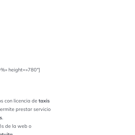
0%» height=»780″]
s con licencia de
taxis
ermite prestar servicio
s
.
és de la web o
atuita
.